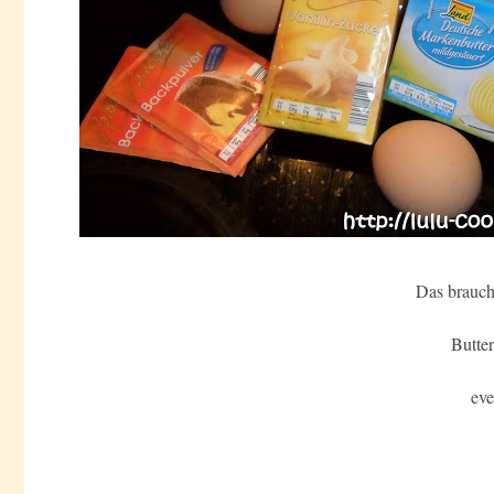
Das braucht
Butte
eve