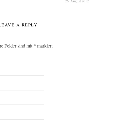
26. August 2012
LEAVE A REPLY
he Felder sind mit
*
markiert