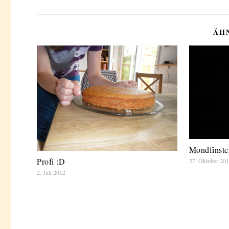
ÄH
Mondfinste
Profi :D
27. Oktober 20
2. Juli 2012