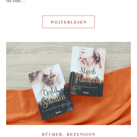
für eine…
WEITERLESEN
,
BÜCHER
REZENSION