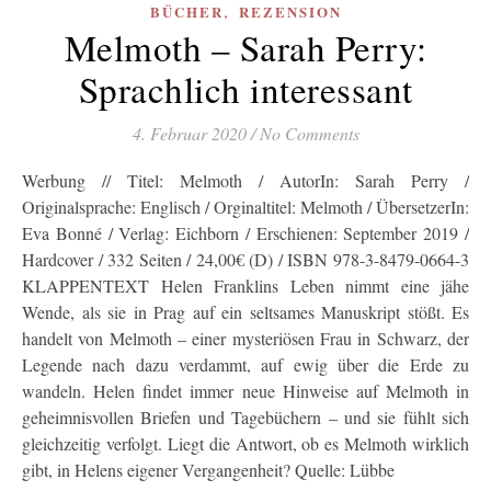
,
BÜCHER
REZENSION
Melmoth – Sarah Perry:
Sprachlich interessant
4. Februar 2020
/
No Comments
Werbung // Titel: Melmoth / AutorIn: Sarah Perry /
Originalsprache: Englisch / Orginaltitel: Melmoth / ÜbersetzerIn:
Eva Bonné / Verlag: Eichborn / Erschienen: September 2019 /
Hardcover / 332 Seiten / 24,00€ (D) / ISBN 978-3-8479-0664-3
KLAPPENTEXT Helen Franklins Leben nimmt eine jähe
Wende, als sie in Prag auf ein seltsames Manuskript stößt. Es
handelt von Melmoth – einer mysteriösen Frau in Schwarz, der
Legende nach dazu verdammt, auf ewig über die Erde zu
wandeln. Helen findet immer neue Hinweise auf Melmoth in
geheimnisvollen Briefen und Tagebüchern – und sie fühlt sich
gleichzeitig verfolgt. Liegt die Antwort, ob es Melmoth wirklich
gibt, in Helens eigener Vergangenheit? Quelle: Lübbe