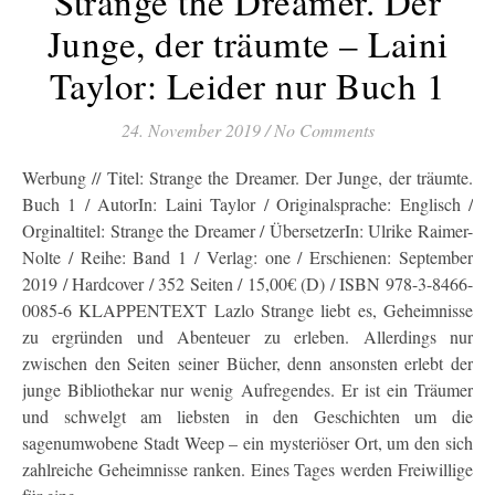
Strange the Dreamer. Der
Junge, der träumte – Laini
Taylor: Leider nur Buch 1
24. November 2019
/
No Comments
Werbung // Titel: Strange the Dreamer. Der Junge, der träumte.
Buch 1 / AutorIn: Laini Taylor / Originalsprache: Englisch /
Orginaltitel: Strange the Dreamer / ÜbersetzerIn: Ulrike Raimer-
Nolte / Reihe: Band 1 / Verlag: one / Erschienen: September
2019 / Hardcover / 352 Seiten / 15,00€ (D) / ISBN 978-3-8466-
0085-6 KLAPPENTEXT Lazlo Strange liebt es, Geheimnisse
zu ergründen und Abenteuer zu erleben. Allerdings nur
zwischen den Seiten seiner Bücher, denn ansonsten erlebt der
junge Bibliothekar nur wenig Aufregendes. Er ist ein Träumer
und schwelgt am liebsten in den Geschichten um die
sagenumwobene Stadt Weep – ein mysteriöser Ort, um den sich
zahlreiche Geheimnisse ranken. Eines Tages werden Freiwillige