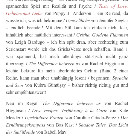
spannendes Spiel mit Realität und Psyche /
Taste of Love.
Geheimzutat Liebe
von Poppy J. Anderson – ein Re-read, da
wusste ich, was ich bekomme /
Umweltliebe
von Jennifer Sieglar
– endlich beendet! Mit dem Stil kam ich einfach nicht klar,
inhaltlich aber natürlich interessant /
Grisha. Goldene Flammen
von Leigh Bardugo – ich bin spät dran, aber rechtzeitig zum
Serienstart werde ich das GrishaVerse noch schaffen. Band 1
war spannend, hat mich allerdings stilistisch nicht ganz
überzeugt /
The Difference between us
von Rachel Higginson –
leichte Lektüre für mein überfordertes Gehirn (Band 2 einer
Reihe, kann man aber unabhängig lesen) / begonnen:
Sprache
und Sein
von Kübra Gümüşay – bisher richtig richtig gut und
sehr empfehlenswert!
Neu im Regal:
The Difference between us
von Rachel
Higginson /
Love recipes. Verführung à la Carte
von Kate
Meader /
Unsichtbare Frauen
von Caroline Criado-Perez /
Der
Ernährungskompass
von Bas Kast /
Shadow Tales. Das Licht
der fünf Monde
von Isabell May