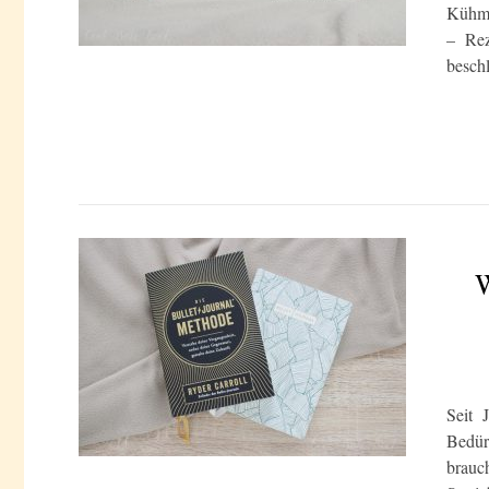
Kühmel
– Rez
besch
W
Seit 
Bedür
brauc