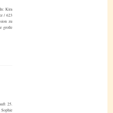
In: Kira
er / 623
sion zu
e große
uft 25.
u Sophie