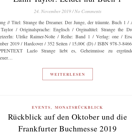
24. November 2019
/
No Comments
ng // Titel: Strange the Dreamer. Der Junge, der träumte. Buch 1 / 
 Taylor / Originalsprache: Englisch / Orginaltitel: Strange the D
etzerIn: Ulrike Raimer-Nolte / Reihe: Band 1 / Verlag: one / Ers
mber 2019 / Hardcover / 352 Seiten / 15,00€ (D) / ISBN 978-3-846
PENTEXT Lazlo Strange liebt es, Geheimnisse zu ergründ
teuer…
WEITERLESEN
,
EVENTS
MONATSRÜCKBLICK
Rückblick auf den Oktober und die
Frankfurter Buchmesse 2019