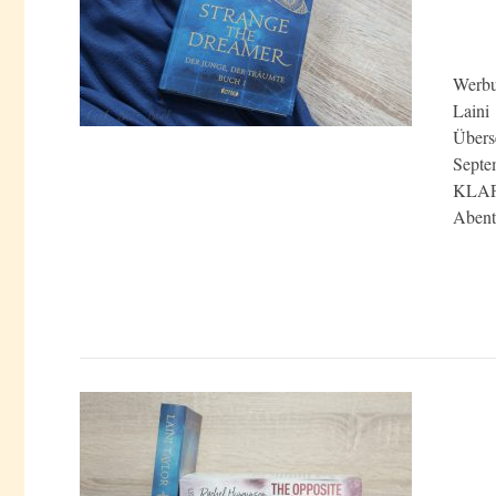
Werbu
Laini
Übers
Septe
KLAP
Aben