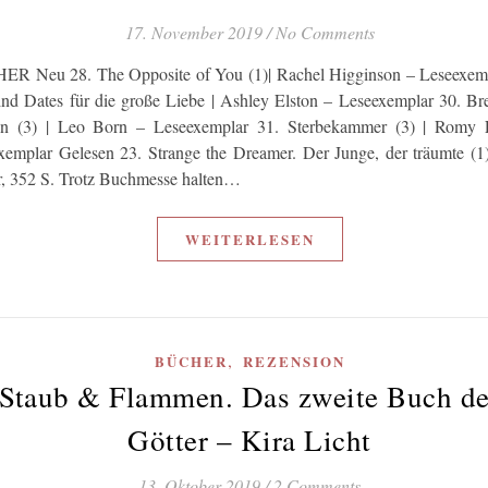
17. November 2019
/
No Comments
R Neu 28. The Opposite of You (1)| Rachel Higginson – Leseexemp
ind Dates für die große Liebe | Ashley Elston – Leseexemplar 30. B
n (3) | Leo Born – Leseexemplar 31. Sterbekammer (3) | Romy 
xemplar Gelesen 23. Strange the Dreamer. Der Junge, der träumte (1)
r, 352 S. Trotz Buchmesse halten…
WEITERLESEN
,
BÜCHER
REZENSION
Staub & Flammen. Das zweite Buch de
Götter – Kira Licht
13. Oktober 2019
/
2 Comments