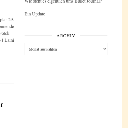
Wie steht es eigentlich ums Bullet Journal?
Ein Update
lar 29.
rennende
Fölck –
ARCHIV
 | Laini
Archiv
r