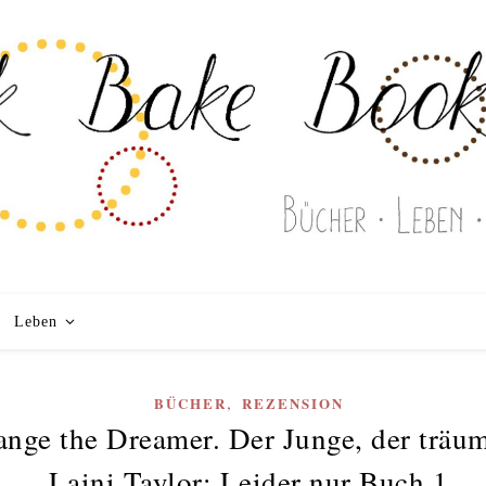
Leben
,
BÜCHER
REZENSION
ange the Dreamer. Der Junge, der träu
Laini Taylor: Leider nur Buch 1