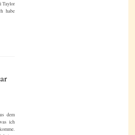
i Taylor
ch habe
ar
aus dem
was ich
bekomme.