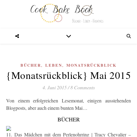
,
,
BÜCHER
LEBEN
MONATSRÜCKBLICK
{Monatsrückblick} Mai 2015
4. Juni 2015
/
8 Comments
Von einem erfolgreichen Lesemonat, einigen ausstehenden
Blogposts, aber auch einem bunten Mai…
BÜCHER
11. Das Mädchen mit dem Perlenohrring | Tracy Chevalier –