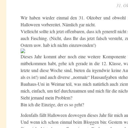
31. O
Wir haben wieder einmal den 31. Oktober und obwohl ich
Halloween vorbereitet. Nämlich gar nicht.
Vielleicht sollte ich jetzt offenbaren, dass ich generell nic
auch Fasching. (Nicht, dass Ihr das jetzt falsch versteht
Ostern usw. hab ich nichts einzuwenden!)
Dieses Jahr kommt aber noch eine weitere Komponente von
mitbekommen habt, gehe ich gerade in die 12. Klasse, was
letzte und diese Woche sind, bieten da irgendwie keine Ausz
als es ist!) und auch diverse „normale“ Hausaufgaben st
Bauhaus-Uni in Weimar teil, was mich natürlich auch ziem
mich, einfach, um tief durchzuatmen und mich für die näc
Sieht jemand mein Problem?
Bin ich die Einzige, der es so geht?
Jedenfalls fällt Halloween deswegen dieses Jahr für mich au
Und wenn ich schon einmal beim Bloggen bin: Gestern war 