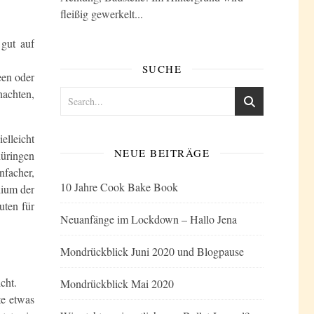
fleißig gewerkelt...
 gut auf
SUCHE
ween oder
nachten,
elleicht
NEUE BEITRÄGE
hüringen
nfacher,
10 Jahre Cook Bake Book
dium der
uten für
Neuanfänge im Lockdown – Hallo Jena
Mondrückblick Juni 2020 und Blogpause
cht.
Mondrückblick Mai 2020
te etwas