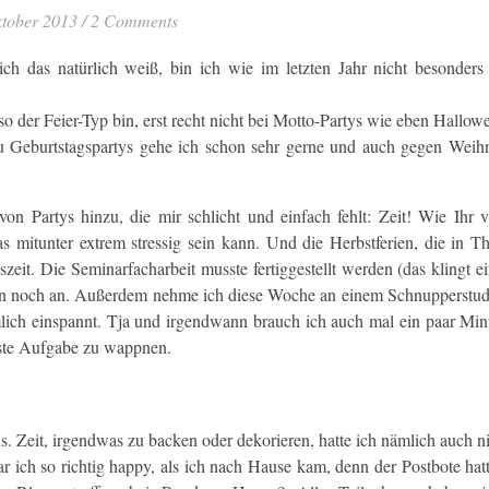
ktober 2013
/
2 Comments
 das natürlich weiß, bin ich wie im letzten Jahr nicht besonders
ht so der Feier-Typ bin, erst recht nicht bei Motto-Partys wie eben Hallo
, zu Geburtstagspartys gehe ich schon sehr gerne und auch gegen Weih
 Partys hinzu, die mir schlicht und einfach fehlt: Zeit! Wie Ihr vi
 mitunter extrem stressig sein kann. Und die Herbstferien, die in T
eit. Die Seminarfacharbeit musste fertiggestellt werden (das klingt ei
ehen noch an. Außerdem nehme ich diese Woche an einem Schnupperstu
lich einspannt. Tja und irgendwann brauch ich auch mal ein paar Min
hste Aufgabe zu wappnen.
s. Zeit, irgendwas zu backen oder dekorieren, hatte ich nämlich auch ni
ich so richtig happy, als ich nach Hause kam, denn der Postbote hat