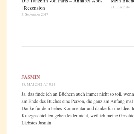
Die Tänzerin von Paris – Annabel Abbs
Mein Büche
| Rezension
21. Juni 2016
3. September 2017
JASMIN
18. MAI 2012 AT 0:11
Ja, das finde ich an Büchern auch immer nicht so toll, wen
am Ende des Buches eine Person, die ganz am Anfang mal au
Danke für dein liebes Kommentar und danke für die Idee. Ic
Kurzgeschichten gehen leider nicht, weil ich meine Gesch
Liebstes Jasmin