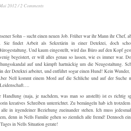
 Mai 2012
/
2 Comments
hsener Sohn – sucht einen neuen Job. Früher war ihr Mann ihr Chef, a
 Sie findet Arbeit als Sekretärin in einer Detektei, doch sch
Bürogestaltung. Und kaum eingestellt, wird das Büro auf den Kopf gest
enig begeistert, er will alles genau so lassen, wie es immer war. D
chungsskandal auf und kämpft hartnäckig um die Neugestaltung. Sch
in der Detektei arbeitet, und entführt sogar einen Hund! Kein Wunder, 
Aber Nell kommt einem Mord auf die Schliche und auf der Suche n
 Leidenschaft….
her Handlung (naja, je nachdem, was man so anstellt) ist es richtig 
torin kreatives Schreiben unterrichtet. Zu bemängeln hab ich trotzdem
 alle in irgendeiner Beziehung zueinander stehen. Ich muss jedesma
em, denn in Nells Familie gehen so ziemlich alle fremd! Dennoch ein
 Tages in Nells Situation gerate!