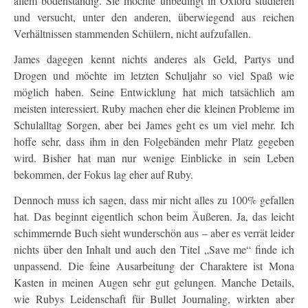
allem bodenständig. Sie möchte unbedingt in Oxford studieren
und versucht, unter den anderen, überwiegend aus reichen
Verhältnissen stammenden Schülern, nicht aufzufallen.
James dagegen kennt nichts anderes als Geld, Partys und
Drogen und möchte im letzten Schuljahr so viel Spaß wie
möglich haben. Seine Entwicklung hat mich tatsächlich am
meisten interessiert. Ruby machen eher die kleinen Probleme im
Schulalltag Sorgen, aber bei James geht es um viel mehr. Ich
hoffe sehr, dass ihm in den Folgebänden mehr Platz gegeben
wird. Bisher hat man nur wenige Einblicke in sein Leben
bekommen, der Fokus lag eher auf Ruby.
Dennoch muss ich sagen, dass mir nicht alles zu 100% gefallen
hat. Das beginnt eigentlich schon beim Äußeren. Ja, das leicht
schimmernde Buch sieht wunderschön aus – aber es verrät leider
nichts über den Inhalt und auch den Titel „Save me“ finde ich
unpassend. Die feine Ausarbeitung der Charaktere ist Mona
Kasten in meinen Augen sehr gut gelungen. Manche Details,
wie Rubys Leidenschaft für Bullet Journaling, wirkten aber