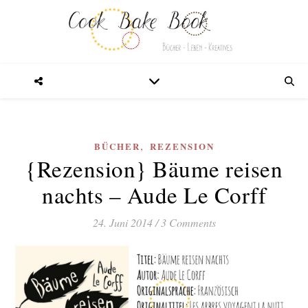
,
BÜCHER
REZENSION
{Rezension} Bäume reisen
nachts – Aude Le Corff
24. Juni 2014
/
3 Comments