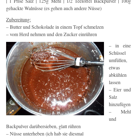
| 1 Prise Salz | 125g Mehl | 1/2 Teelöffel Backpulver | 100g
gehackte Walnüsse (es gehen auch andere Nüsse)
Zubereitung:
– Butter und Schokolade in einem Topf schmelzen
– vom Herd nehmen und den Zucker einrühren
– in eine
Schüssel
umfüllen,
etwas
abkühlen
lassen
– Eier und
Salz
hinzufügen
– Mehl
und
Backpulver darübersieben, glatt rühren
– Nüsse unterheben (ich hab sie diesmal