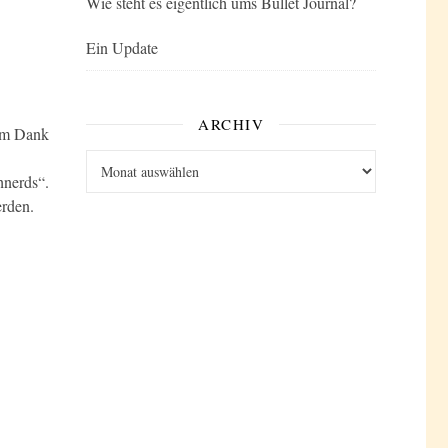
Wie steht es eigentlich ums Bullet Journal?
Ein Update
ARCHIV
lem Dank
Archiv
hnerds“.
erden.