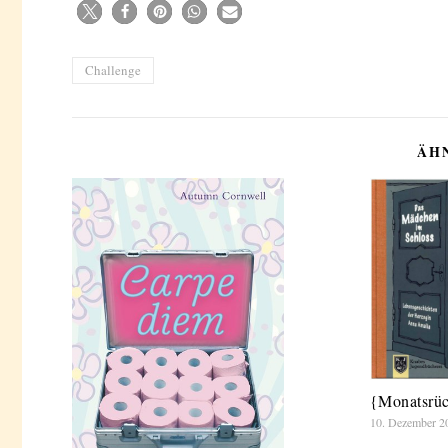
Challenge
ÄH
{Monatsrüc
10. Dezember 2