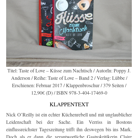
Titel: Taste of Love – Küsse zum Nachtisch / AutorIn: Poppy J.
Anderson / Reihe: Taste of Love – Band 2 / Verlag: Lübbe /
Erschienen: Februar 2017 / Klappenbroschur / 379 Seiten /
12,90€ (D) / ISBN 978-3-404-17469-0
KLAPPENTEXT
Nick O’Reilly ist ein echter Küchenrebell und mit unglaublicher
Leidenschaft bei der Sache. Ein Verriss in Bostons
einflussreichster Tageszeitung trifft ihn deswegen bis ins Mark.
Doch als er dann die verantwortliche Gastrokritikerin Claire