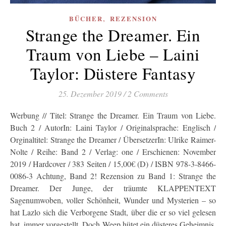
,
BÜCHER
REZENSION
Strange the Dreamer. Ein
Traum von Liebe – Laini
Taylor: Düstere Fantasy
25. Dezember 2019
/
2 Comments
Werbung // Titel: Strange the Dreamer. Ein Traum von Liebe.
Buch 2 / AutorIn: Laini Taylor / Originalsprache: Englisch /
Orginaltitel: Strange the Dreamer / ÜbersetzerIn: Ulrike Raimer-
Nolte / Reihe: Band 2 / Verlag: one / Erschienen: November
2019 / Hardcover / 383 Seiten / 15,00€ (D) / ISBN 978-3-8466-
0086-3 Achtung, Band 2! Rezension zu Band 1: Strange the
Dreamer. Der Junge, der träumte KLAPPENTEXT
Sagenumwoben, voller Schönheit, Wunder und Mysterien – so
hat Lazlo sich die Verborgene Stadt, über die er so viel gelesen
hat, immer vorgestellt. Doch Weep hütet ein düsteres Geheimnis,