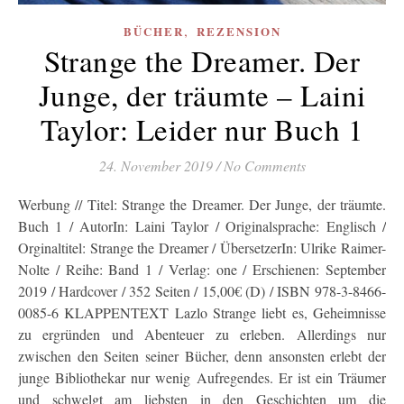
,
BÜCHER
REZENSION
Strange the Dreamer. Der
Junge, der träumte – Laini
Taylor: Leider nur Buch 1
24. November 2019
/
No Comments
Werbung // Titel: Strange the Dreamer. Der Junge, der träumte.
Buch 1 / AutorIn: Laini Taylor / Originalsprache: Englisch /
Orginaltitel: Strange the Dreamer / ÜbersetzerIn: Ulrike Raimer-
Nolte / Reihe: Band 1 / Verlag: one / Erschienen: September
2019 / Hardcover / 352 Seiten / 15,00€ (D) / ISBN 978-3-8466-
0085-6 KLAPPENTEXT Lazlo Strange liebt es, Geheimnisse
zu ergründen und Abenteuer zu erleben. Allerdings nur
zwischen den Seiten seiner Bücher, denn ansonsten erlebt der
junge Bibliothekar nur wenig Aufregendes. Er ist ein Träumer
und schwelgt am liebsten in den Geschichten um die