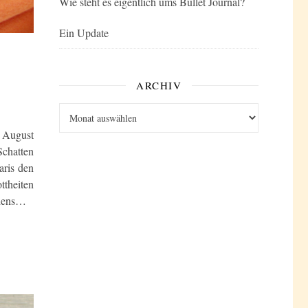
Wie steht es eigentlich ums Bullet Journal?
Ein Update
ARCHIV
Archiv
: August
chatten
aris den
ttheiten
chens…