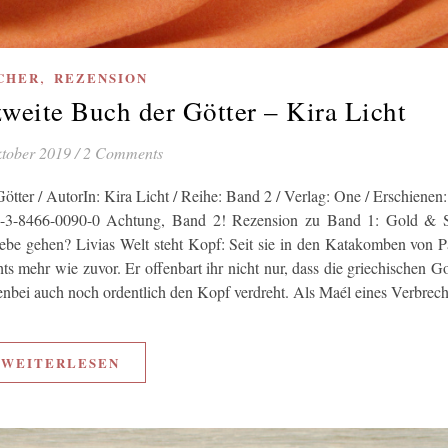
,
CHER
REZENSION
eite Buch der Götter – Kira Licht
ktober 2019
/
2 Comments
tter / AutorIn: Kira Licht / Reihe: Band 2 / Verlag: One / Erschienen
8-3-8466-0090-0 Achtung, Band 2! Rezension zu Band 1: Gold & S
 gehen? Livias Welt steht Kopf: Seit sie in den Katakomben von P
ts mehr wie zuvor. Er offenbart ihr nicht nur, dass die griechischen Go
benbei auch noch ordentlich den Kopf verdreht. Als Maél eines Verbre
WEITERLESEN