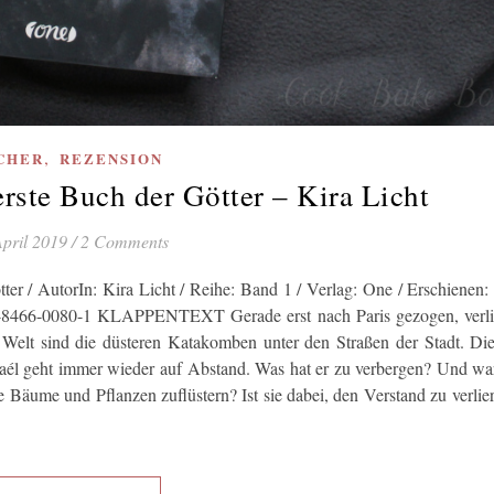
,
CHER
REZENSION
rste Buch der Götter – Kira Licht
April 2019
/
2 Comments
ter / AutorIn: Kira Licht / Reihe: Band 1 / Verlag: One / Erschienen:
-3-8466-0080-1 KLAPPENTEXT Gerade erst nach Paris gezogen, verli
 Welt sind die düsteren Katakomben unter den Straßen der Stadt. Di
Maél geht immer wieder auf Abstand. Was hat er zu verbergen? Und 
ie Bäume und Pflanzen zuflüstern? Ist sie dabei, den Verstand zu verlie