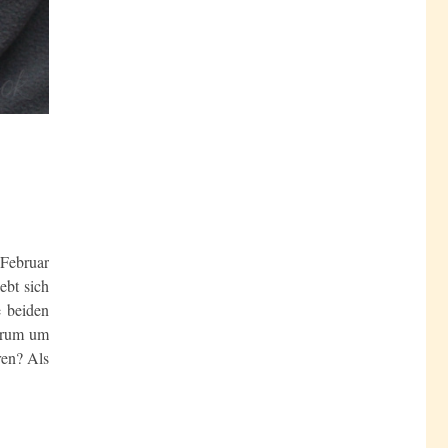
 Februar
ebt sich
e beiden
warum um
ren? Als