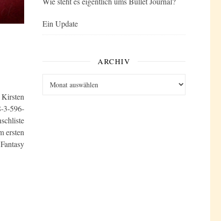
Wie steht es eigentlich ums Bullet Journal?
Ein Update
ARCHIV
Archiv
 Kirsten
8-3-596-
chliste
m ersten
 Fantasy