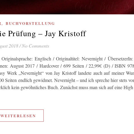
,
R
BUCHVORSTELLUNG
ie Prüfung – Jay Kristoff
gust 2018
/
No Comments
Originalsprache: Englisch / Originaltitel: Nevernight / ÜbersetzerIn:
ienen: August 2017 / Hardcover / 699 Seiten / 22,99€ (D) / ISBN 97
Werk „Nevernight“ von Jay Kristoff landete auch auf meiner Wuns
0 Seiten endlich gewidmet. Nevernight – und ich spreche hier stets vo
wirklich kein gewöhnliches Buch. Zunächst muss man sich auf eine High
WEITERLESEN