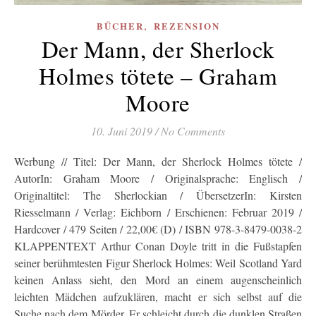
,
BÜCHER
REZENSION
Der Mann, der Sherlock
Holmes tötete – Graham
Moore
10. Juni 2019
/
No Comments
Werbung // Titel: Der Mann, der Sherlock Holmes tötete /
AutorIn: Graham Moore / Originalsprache: Englisch /
Originaltitel: The Sherlockian / ÜbersetzerIn: Kirsten
Riesselmann / Verlag: Eichborn / Erschienen: Februar 2019 /
Hardcover / 479 Seiten / 22,00€ (D) / ISBN 978-3-8479-0038-2
KLAPPENTEXT Arthur Conan Doyle tritt in die Fußstapfen
seiner berühmtesten Figur Sherlock Holmes: Weil Scotland Yard
keinen Anlass sieht, den Mord an einem augenscheinlich
leichten Mädchen aufzuklären, macht er sich selbst auf die
Suche nach dem Mörder. Er schleicht durch die dunklen Straßen